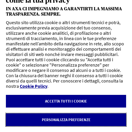
come la tua privacy
). Prima della sottoscrizione leggere il set informativo
https://www.axa.it/soluzioni-per-le-pmi
disponibile su
,
IN AXA CI IMPEGNIAMO A GARANTIRTI LA MASSIMA
https://www.axa-mps.it/la-soluzione-per-il-tuo-settore-
TRASPARENZA. SEMPRE.
e-per-la-tua-attivita
, nelle Agenzie AXA o nelle filiali di Banca
Questo sito utilizza cookie o altri strumenti tecnici e potrà,
Monte dei Paschi di Siena.
esclusivamente previa acquisizione del tuo consenso,
utilizzare anche cookie analitici, di profilazione o altri
strumenti di tracciamento, in linea con le tue preferenze
Dichiarazione di accessibilità
manifestate nell’ambito della navigazione in rete, allo scopo
|
di effettuare analisi e monitoraggio dei comportamenti dei
Cookie Policy
visitatori di siti web nonché inviare messaggi pubblicitari.
|
Puoi accettare tutti i cookie cliccando su "Accetta tutti i
Rivedi le tue scelte sui cookie
cookie" o selezionare "Personalizza preferenze" per
|
modificare o negare il consenso ad alcuni o a tutti i cookie.
Privacy
Con la chiusura del banner neghi il consenso a tutti i cookie
|
diversi da quelli tecnici. Per conoscere i dettagli, consulta la
© 2024 AXA Assicurazioni S.p.A. - Partita IVA GRUPPO IVA AXA
nostra
Cookie Policy
.
ITALIA n. 10534960967
ACCETTA TUTTI I COOKIE
Perchè proteggerti con noi? Scopri le offerte per la tua
impresa
PERSONALIZZA PREFERENZE
SCOPRI DI PIÙ