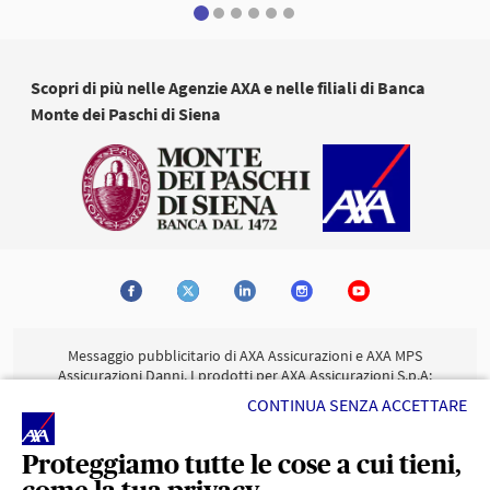
Scopri di più nelle Agenzie AXA e nelle filiali di Banca
Monte dei Paschi di Siena
Messaggio pubblicitario di AXA Assicurazioni e AXA MPS
Assicurazioni Danni. I prodotti per AXA Assicurazioni S.p.A:
Buon Lavoro
Azienda agricola protetta
Protezione
,
,
CONTINUA SENZA ACCETTARE
Turismo
Protezione
per AXA MPS Assicurazioni Danni S.p.A.:
Business
sono inclusi nell'offerta commerciale di AXA
www.axa.it
Assicurazioni S.p.A (note societarie su
) e AXA MPS
Proteggiamo tutte le cose a cui tieni,
www.axa-mps.it
Assicurazioni Danni S.p.A (note societarie su